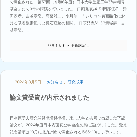
で開催された「第57回（令和6年度）日本大学生産工学部学術講
演会」にて3件の講演を行いました。 口頭発表/4-51岡部優希、津
田泰孝、吉越章隆、高桑雄二、小川修一「シリコン表面酸化にお
ける吸着酸素配向と反応経路の相関」 口頭発表/4-52焉域霖、吉
越章隆、 ...
記事を読む
学術講演 ...
2024年8月5日
お知らせ
,
研究成果
論文賞受賞が内示されました
日本原子力研究開発機構発機構、東北大学と共同で出版した下記
論文が、2024年度日本表面真空学会論文賞に選ばれました。受賞
記念講演は10月に北九州市で開催されるISSS-10にて行います。