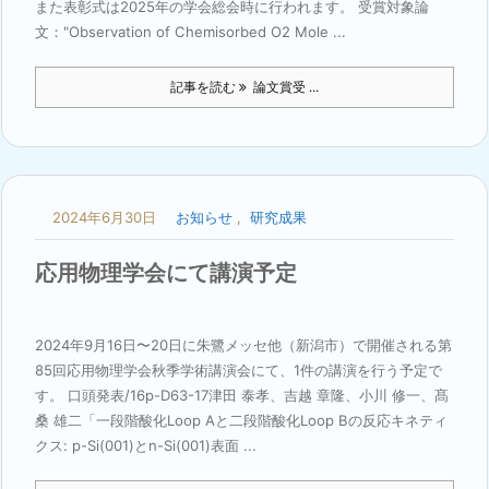
また表彰式は2025年の学会総会時に行われます。 受賞対象論
文："Observation of Chemisorbed O2 Mole ...
記事を読む
論文賞受 ...
2024年6月30日
お知らせ
,
研究成果
応用物理学会にて講演予定
2024年9月16日〜20日に朱鷺メッセ他（新潟市）で開催される第
85回応用物理学会秋季学術講演会にて、1件の講演を行う予定で
す。 口頭発表/16p-D63-17津⽥ 泰孝、吉越 章隆、⼩川 修⼀、髙
桑 雄⼆「⼀段階酸化Loop Aと⼆段階酸化Loop Bの反応キネティ
クス: p-Si(001)とn-Si(001)表⾯ ...