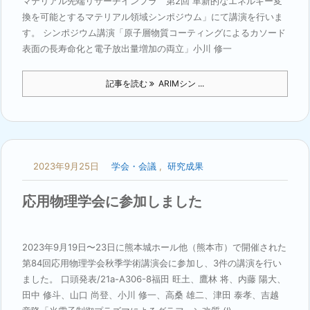
マテリアル先端リサーチインフラ 第2回 革新的なエネルギー変
換を可能とするマテリアル領域シンポジウム」にて講演を行いま
す。 シンポジウム講演「原子層物質コーティングによるカソード
表面の長寿命化と電子放出量増加の両立」小川 修一
記事を読む
ARIMシン ...
2023年9月25日
学会・会議
,
研究成果
応用物理学会に参加しました
2023年9月19日〜23日に熊本城ホール他（熊本市）で開催された
第84回応用物理学会秋季学術講演会に参加し、3件の講演を行い
ました。 口頭発表/21a-A306-8福⽥ 旺⼟、鷹林 将、内藤 陽⼤、
⽥中 修⽃、⼭⼝ 尚登、⼩川 修⼀、⾼桑 雄⼆、津⽥ 泰孝、吉越