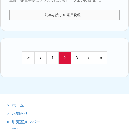
章隆「光電⼦制御プラズマによるグラフェン改質 (I) ...
記事を読む
応用物理 ...
«
‹
1
2
3
›
»
ホーム
お知らせ
研究室メンバー