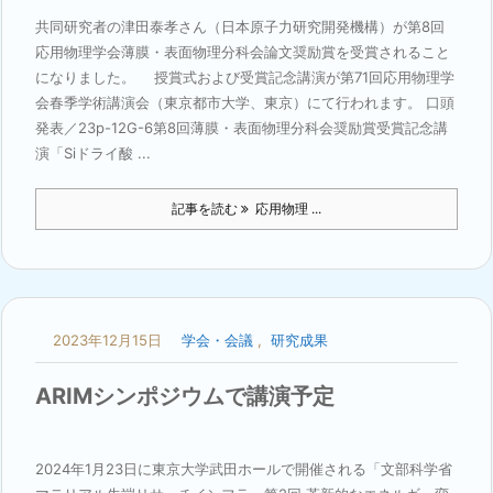
共同研究者の津田泰孝さん（日本原子力研究開発機構）が第8回
応用物理学会薄膜・表面物理分科会論文奨励賞を受賞されること
になりました。 授賞式および受賞記念講演が第71回応用物理学
会春季学術講演会（東京都市大学、東京）にて行われます。 口頭
発表／23p-12G-6第8回薄膜・表面物理分科会奨励賞受賞記念講
演「Siドライ酸 ...
記事を読む
応用物理 ...
2023年12月15日
学会・会議
,
研究成果
ARIMシンポジウムで講演予定
2024年1月23日に東京大学武田ホールで開催される「文部科学省