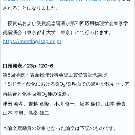
されることになりました。
授賞式および受賞記念講演が第71回応用物理学会春季学
術講演会（東京都市大学、東京）にて行われます。
https://meeting.jsap.or.jp/
口頭発表／23p-12G-6
第8回薄膜・表面物理分科会奨励賞受賞記念講演
「Siドライ酸化におけるSiO
/Si界面での過剰少数キャリア
2
再結合と化学吸着O
種の役割」
2
津田 泰孝、吉越 章隆、小川 修一、坂本 徹也、山本 善貴、
山本 幸男、髙桑 雄二
本論文奨励賞の対象となった論文は下記のものです。