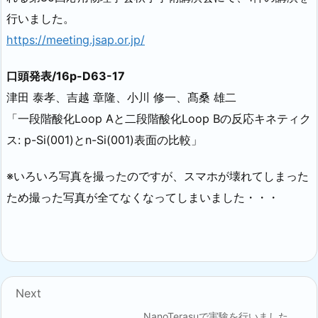
行いました。
https://meeting.jsap.or.jp/
口頭発表/16p-D63-17
津⽥ 泰孝、吉越 章隆、⼩川 修⼀、髙桑 雄⼆
「⼀段階酸化Loop Aと⼆段階酸化Loop Bの反応キネティク
ス: p-Si(001)とn-Si(001)表⾯の⽐較」
※いろいろ写真を撮ったのですが、スマホが壊れてしまった
ため撮った写真が全てなくなってしまいました・・・
Next
NanoTerasuで実験を行いました