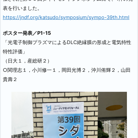
表を行いました。
https://jndf.org/katsudo/symposium/sympo-39th.html
ポスター発表／P1-15
「光電子制御プラズマによるDLC絶縁膜の形成と電気特性
特性評価」
（日大１，産総研２）
○関理志１，小川修一１，岡田光博２，沖川侑輝２，山田
貴壽２