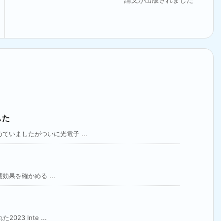
した
いましたがついに光電子 ...
効果を確かめる ...
3 Inte ...